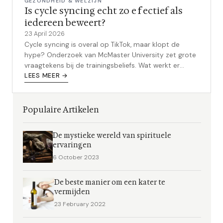
GEZONDHEID & WELZIJN
Is cycle syncing echt zo effectief als
iedereen beweert?
23 April 2026
Cycle syncing is overal op TikTok, maar klopt de
hype? Onderzoek van McMaster University zet grote
vraagtekens bij de trainingsbeliefs. Wat werkt er
echt?
LEES MEER →
Populaire Artikelen
De mystieke wereld van spirituele
ervaringen
6 October 2023
De beste manier om een kater te
vermijden
23 February 2022