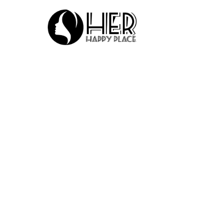
CARRIÈRE & GELD
Financieel op de 
scheiding
11 May 2022
·
5 min leestijd