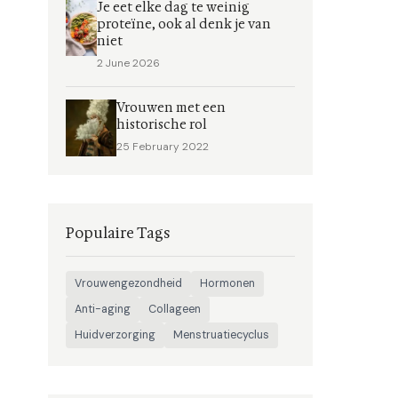
Je eet elke dag te weinig
proteïne, ook al denk je van
niet
2 June 2026
Vrouwen met een
historische rol
25 February 2022
Populaire Tags
Vrouwengezondheid
Hormonen
Anti-aging
Collageen
Huidverzorging
Menstruatiecyclus