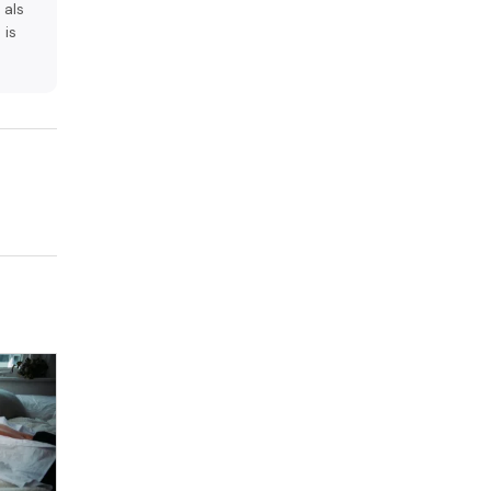
 als
 is