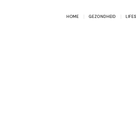
HOME
GEZONDHEID
LIFE
been na een