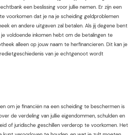
htbank een beslissing voor jullie nemen. Er zijn een
 te voorkomen dat je na je scheiding geldproblemen
theek en andere uitgaven zal betalen. Als jij degene bent
 je voldoende inkomen hebt om de betalingen te
eek alleen op jouw naam te herfinancieren. Dit kan je
kredietgeschiedenis van je echtgenoot wordt
oen om je financiën na een scheiding te beschermen is
ver de verdeling van jullie eigendommen, schulden en
eid of juridische geschillen verderop te voorkomen. Het
e je kunt veroorloven te houden, en wat je zult moeten